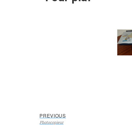
Previous
Navigation
PREVIOUS
Photocopieur
post:
de