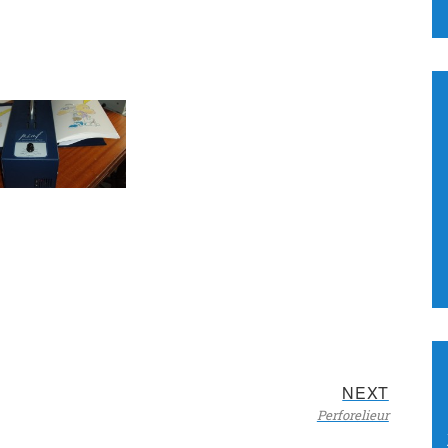
Next
NEXT
Perforelieur
post: