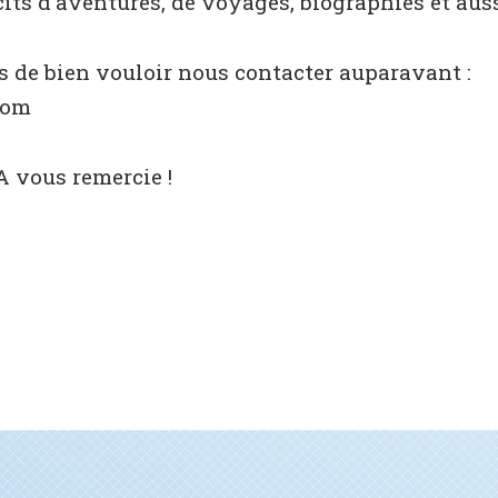
cits d’aventures, de voyages, biographies et aus
de bien vouloir nous contacter auparavant :
com
A vous remercie !