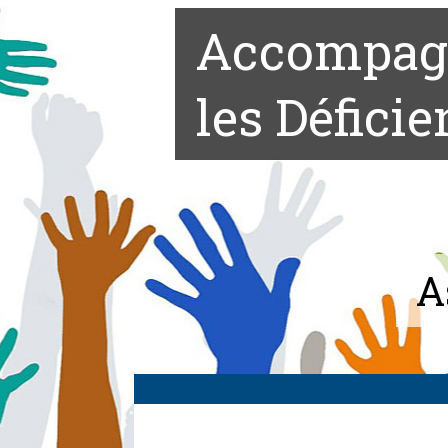
Accompagn
les Déficie
A