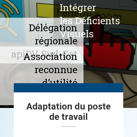
Intégrer
les Déficients
Délégation
Visuels
régionale
apiDV Sud-Est
Association
reconnue
d’utilité
publique
Adaptation du poste
de travail