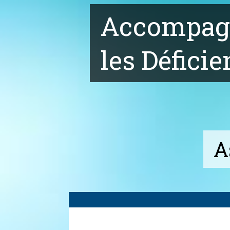
Accompagn
les Déficie
A