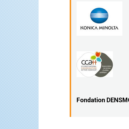
Fondati
on DENSM