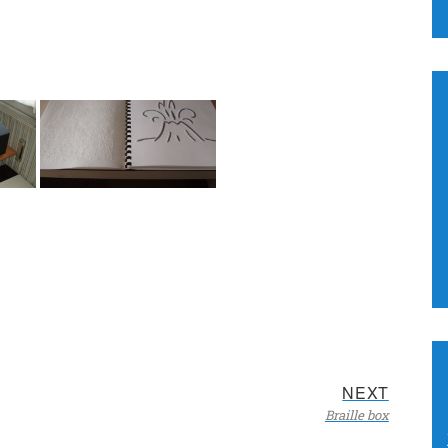
Next
NEXT
Braille box
post: